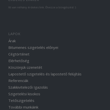
Itt van néhány érdekes link. Élvezze a böngészést :)
LAPOK
Árak
Bitumenes szigetelés előnyei
Cégtörténet
Elérhetőség
Köszönjük üzenetét
Lapostető szigetelés és lapostető felújítás
Referenciák
Szakkivitelezői Igazolás
Szigetelési kisokos
Tetőszigetelés
További munkáink