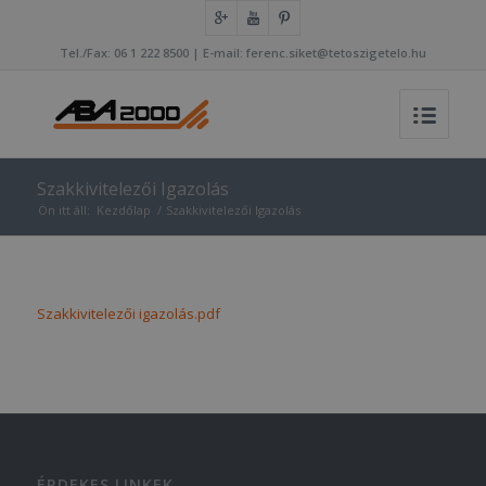
Tel./Fax: 06 1 222 8500 | E-mail: ferenc.siket@tetoszigetelo.hu
Szakkivitelezői Igazolás
Ön itt áll:
Kezdőlap
/
Szakkivitelezői Igazolás
Szakkivitelezői igazolás.pdf
ÉRDEKES LINKEK