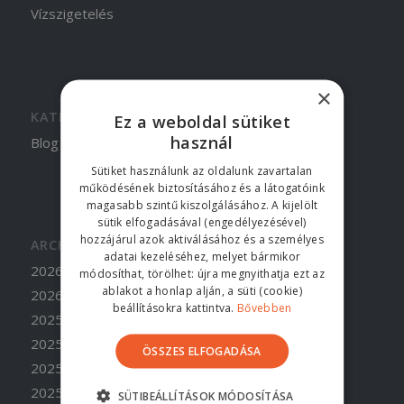
Vízszigetelés
×
KATEGÓRIÁK
Ez a weboldal sütiket
használ
Blog
Sütiket használunk az oldalunk zavartalan
működésének biztosításához és a látogatóink
magasabb szintű kiszolgálásához. A kijelölt
sütik elfogadásával (engedélyezésével)
hozzájárul azok aktiválásához és a személyes
ARCHÍVUM
adatai kezeléséhez, melyet bármikor
2026. június
módosíthat, törölhet: újra megnyithatja ezt az
ablakot a honlap alján, a süti (cookie)
2026. április
beállításokra kattintva.
Bővebben
2025. november
2025. szeptember
ÖSSZES ELFOGADÁSA
2025. július
2025. május
SÜTIBEÁLLÍTÁSOK MÓDOSÍTÁSA