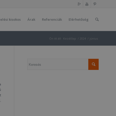
elési kisokos
Árak
Referenciák
Elérhetőség
Ön itt áll:
Kezdőlap
/
2024
/
június
a
ú
t
.