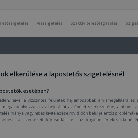
Tetőszigetelés
Vízszigetelés
Szakkivitelezői Igazolás
Sziget
zok elkerülése a lapostetős szigetelésnél
lapostetők esetében?
tlen, mivel a vízszintes felületek hajlamosabbak a vízmegállásra és 
lés megakadályozza a víz bejutását az épület szerkezetébe, ami hossz
telés hiánya vagy hibás kivitelezése rövid időn belül jelentős problémáka
sedést, a szerkezeti károsodást és az ingatlan értékcsökkenését