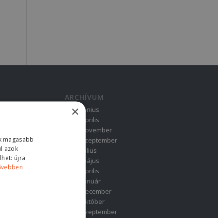
ARCHÍVUM
×
2026. június
2026. április
2025. november
ink magasabb
2025. szeptember
ul azok
2025. július
het: újra
2025. május
ővebben
2025. április
2025. január
2024. december
2024. október
2024. szeptember