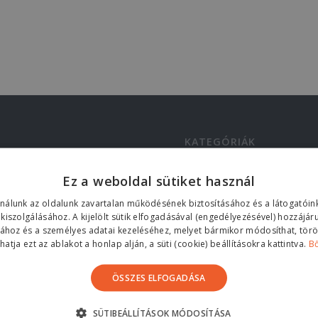
KATEGÓRIÁK
Blog
 szigetelés előnyei
Ez a weboldal sütiket használ
et
ználunk az oldalunk zavartalan működésének biztosításához és a látogató
ég
 kiszolgálásához. A kijelölt sütik elfogadásával (engedélyezésével) hozzájár
k üzenetét
sához és a személyes adatai kezeléséhez, melyet bármikor módosíthat, töröl
 szigetelés és lapostető
atja ezt az ablakot a honlap alján, a süti (cookie) beállításokra kattintva.
B
iák
ÖSSZES ELFOGADÁSA
elezői Igazolás
si kisokos
telés
SÜTIBEÁLLÍTÁSOK MÓDOSÍTÁSA