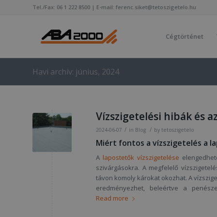
Tel./Fax: 06 1 222 8500 | E-mail: ferenc.siket@tetoszigetelo.hu
Cégtörténet
Havi archív: június, 2024
Vízszigetelési hibák és a
/
/
2024-06-07
in
Blog
by
tetoszigetelo
Miért fontos a vízszigetelés a 
A
lapostetők vízszigetelése
elengedhete
szivárgásokra. A megfelelő vízszigete
távon komoly károkat okozhat. A vízszige
eredményezhet, beleértve a penésze
Read more