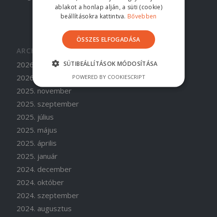
ablakot a honlap alján, a süti (cookie)
beállításokra kattintva.
Bővebben
ÖSSZES ELFOGADÁSA
ARCHÍVUM
SÜTIBEÁLLÍTÁSOK MÓDOSÍTÁSA
2026. június
2026. április
POWERED BY COOKIESCRIPT
2025. november
2025. szeptember
2025. július
2025. május
2025. április
2025. január
2024. december
2024. október
2024. szeptember
2024. augusztus