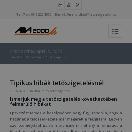
Tel./Fax: 06 1 222 8500 | E-mail: ferenc.siket@tetoszigetelo.hu
Havi archív: április, 2021
Ön itt áll:
Kezdőlap
/
2021
/
április
Tipikus hibák tetőszigetelésnél
/
/
2021-04-26
in
Blog
by
tetoszigetelo
Ismerjük meg a tetőszigetelés következtében
felmerülő hibákat
Építkezést tervez a közeljövőben vagy úgy gondolja, hogy a
házának a tetőszerkezete már megérett a felújításra? Legyen
szó bármelyikről is, nem árt ismerni néhány információt a
témában, nehogy pórul járjon. Egy lapostető tekintetében