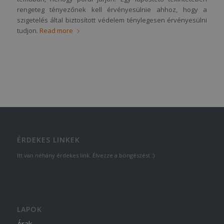
rengeteg tényezőnek kell érvényesülnie ahhoz, hogy a
szigetelés által biztosított védelem ténylegesen érvényesülni
tudjon.
Read more
ÉRDEKES LINKEK
Itt van néhány érdekes link. Élvezze a böngészést :)
LAPOK
Árak