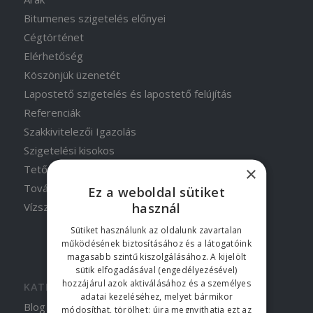
Bitumenes szigetelés előnyei
Cégtörténet
Elérhetőség
Köszönjük üzenetét
Lapostető szigetelés és lapostető felújítás
Referenciák
Szakkivitelezői Igazolás
Szigetelési kisokos
Tetőszigetelés
×
További munkáink
Ez a weboldal sütiket
használ
Vízszigetelés
Sütiket használunk az oldalunk zavartalan
működésének biztosításához és a látogatóink
magasabb szintű kiszolgálásához. A kijelölt
sütik elfogadásával (engedélyezésével)
hozzájárul azok aktiválásához és a személyes
KATEGÓRIÁK
adatai kezeléséhez, melyet bármikor
Blog
módosíthat, törölhet: újra megnyithatja ezt az