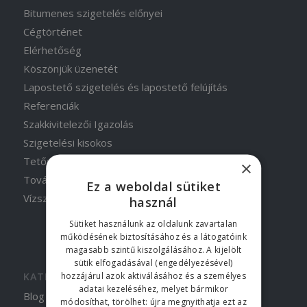
Bitumenes szigetelés előnyei
Cégtörténet
Elérhetőség
Köszönjük üzenetét
Lapostető szigetelés és lapostető felújítás
Referenciák
Szakkivitelezői Igazolás
Szigetelési kisokos
Tetőszigetelés
×
További munkáink
Ez a weboldal sütiket
Vízszigetelés
használ
Sütiket használunk az oldalunk zavartalan
működésének biztosításához és a látogatóink
magasabb szintű kiszolgálásához. A kijelölt
sütik elfogadásával (engedélyezésével)
hozzájárul azok aktiválásához és a személyes
KATEGÓRIÁK
adatai kezeléséhez, melyet bármikor
Blog
módosíthat, törölhet: újra megnyithatja ezt az