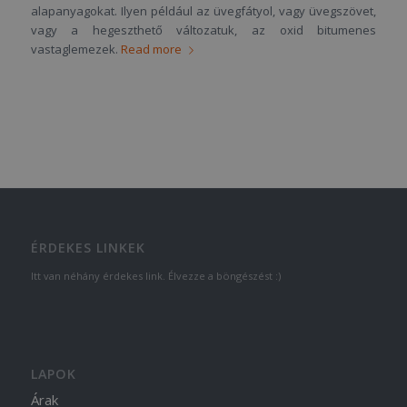
alapanyagokat. Ilyen például az üvegfátyol, vagy üvegszövet,
vagy a hegeszthető változatuk, az oxid bitumenes
vastaglemezek.
Read more
ÉRDEKES LINKEK
Itt van néhány érdekes link. Élvezze a böngészést :)
LAPOK
Árak