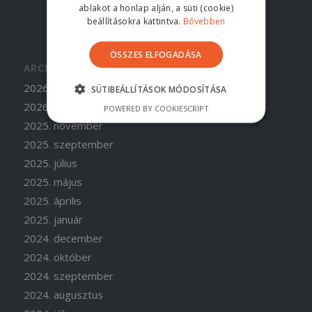
ablakot a honlap alján, a süti (cookie)
beállításokra kattintva.
Bővebben
ÖSSZES ELFOGADÁSA
ARCHÍVUM
2026. június
SÜTIBEÁLLÍTÁSOK MÓDOSÍTÁSA
2026. április
POWERED BY COOKIESCRIPT
2025. november
2025. szeptember
2025. július
2025. május
2025. április
2025. január
2024. december
2024. október
2024. szeptember
2024. augusztus