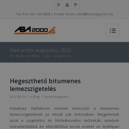
Tel./Fax: 06 1 222 8500 | E-mail: ferenc.siket@tetoszigetelo.hu
Havi archív: augusztus, 2022
Ön itt áll:
Kezdőlap
/
2022
/
augusztus
Hegeszthető bitumenes
lemezszigetelés
/
/
2022-08-29
in
Blog
by
tetoszigetelo
Hatalmas fejlődésen mentek keresztül a bitumenes
lemezszigetelések az elmúlt pár évtizedben. Megjelentek
azok a szigetelési és felületkezelési technikák, amelyek
maradandóbbá és ellenállóbbá teszik ezeket az építőipari