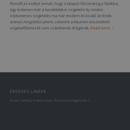
fennáll az esélye annak, hogy a talajvíz felszivárog a falakba,
úgy érdemes már a kezdetekkor szigetelni ily módon.
A bitumenes szigetelés ma már modern és kiváló ár/érték
arányú megoldást jelent, valamint a bitumen összetételű
szigetelőlemezek sem számítanak drágának.
Read more
ÉRDEKES LINKEK
Itt van néhány érdekes link. Élvezze a böngészést :)