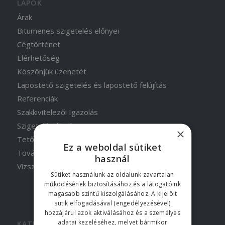
LAPOK
Árak
Bitumenes szigetelés előnyei
Cégtörténet
Elérhetőség
Köszönjük üzenetét
Lapostető szigetelés és lapostető felújítás
Referenciák
Szakkivitelezői Igazolás
Szigetelési kisokos
×
Tetőszigetelés
Ez a weboldal sütiket
További munkáink
használ
Vízszigetelés
Sütiket használunk az oldalunk zavartalan
működésének biztosításához és a látogatóink
magasabb szintű kiszolgálásához. A kijelölt
sütik elfogadásával (engedélyezésével)
hozzájárul azok aktiválásához és a személyes
adatai kezeléséhez, melyet bármikor
KATEGÓRIÁK