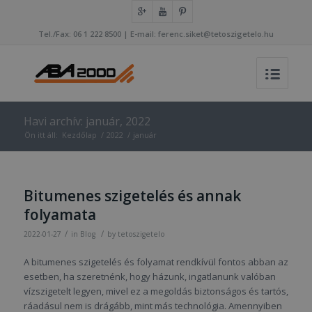
Tel./Fax: 06 1 222 8500 | E-mail: ferenc.siket@tetoszigetelo.hu
Havi archív: január, 2022
Ön itt áll:
Kezdőlap
/
2022
/
január
Bitumenes szigetelés és annak
folyamata
/
/
2022-01-27
in
Blog
by
tetoszigetelo
A bitumenes szigetelés és folyamat rendkívül fontos abban az
esetben, ha szeretnénk, hogy házunk, ingatlanunk valóban
vízszigetelt legyen, mivel ez a megoldás biztonságos és tartós,
ráadásul nem is drágább, mint más technológia. Amennyiben