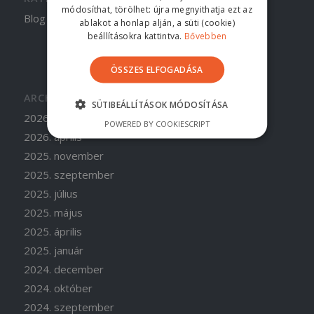
módosíthat, törölhet: újra megnyithatja ezt az
Blog
ablakot a honlap alján, a süti (cookie)
beállításokra kattintva.
Bővebben
ÖSSZES ELFOGADÁSA
ARCHÍVUM
SÜTIBEÁLLÍTÁSOK MÓDOSÍTÁSA
2026. június
POWERED BY COOKIESCRIPT
2026. április
2025. november
2025. szeptember
2025. július
2025. május
2025. április
2025. január
2024. december
2024. október
2024. szeptember