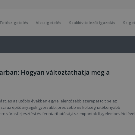
Tetőszigetelés
Vízszigetelés
Szakkivitelezői Igazolás
Sziget
arban: Hogyan változtathatja meg a
ást, és az utóbbi években egyre jelentősebb szerepet tölt be az
 teszi az építőanyagok gyorsabb, precízebb és költséghatékonyabb
dern városfejlesztési és fenntarthatósági szempontok figyelembevételével