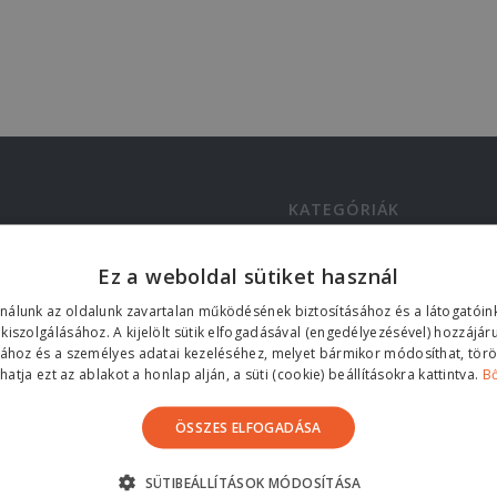
KATEGÓRIÁK
Blog
 szigetelés előnyei
Ez a weboldal sütiket használ
et
ég
ználunk az oldalunk zavartalan működésének biztosításához és a látogató
k üzenetét
 kiszolgálásához. A kijelölt sütik elfogadásával (engedélyezésével) hozzájár
sához és a személyes adatai kezeléséhez, melyet bármikor módosíthat, töröl
 szigetelés és lapostető
atja ezt az ablakot a honlap alján, a süti (cookie) beállításokra kattintva.
B
iák
elezői Igazolás
ÖSSZES ELFOGADÁSA
si kisokos
telés
SÜTIBEÁLLÍTÁSOK MÓDOSÍTÁSA
munkáink