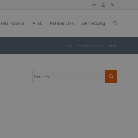
elési kisokos
Árak
Referenciák
Elérhetőség
Ön itt áll:
Kezdőlap
/
2025
/
július
.