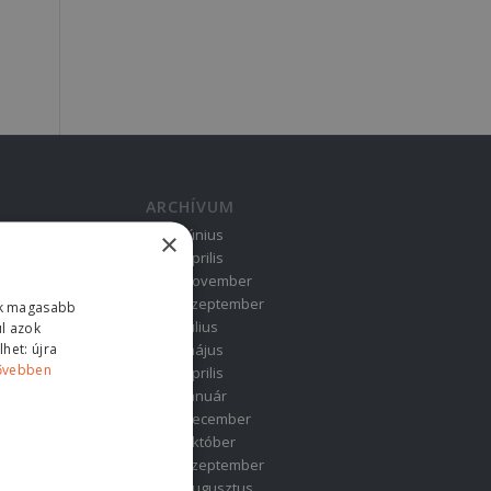
ARCHÍVUM
2026. június
×
2026. április
2025. november
2025. szeptember
ink magasabb
2025. július
ul azok
het: újra
2025. május
ővebben
2025. április
2025. január
2024. december
2024. október
2024. szeptember
2024. augusztus