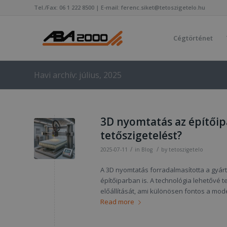
Tel./Fax: 06 1 222 8500 | E-mail: ferenc.siket@tetoszigetelo.hu
Cégtörténet
Havi archív: július, 2025
3D nyomtatás az építőip
tetőszigetelést?
/
/
2025-07-11
in
Blog
by
tetoszigetelo
A 3D nyomtatás forradalmasította a gyárt
építőiparban is. A technológia lehetővé
előállítását, ami különösen fontos a mo
Read more