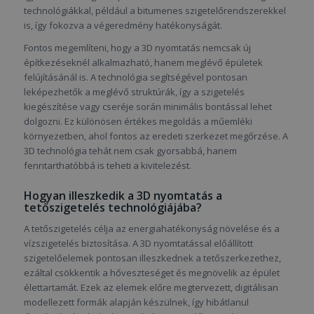
technológiákkal, például a bitumenes szigetelőrendszerekkel
is, így fokozva a végeredmény hatékonyságát.
Fontos megemlíteni, hogy a 3D nyomtatás nemcsak új
építkezéseknél alkalmazható, hanem meglévő épületek
felújításánál is. A technológia segítségével pontosan
leképezhetők a meglévő struktúrák, így a szigetelés
kiegészítése vagy cseréje során minimális bontással lehet
dolgozni. Ez különösen értékes megoldás a műemléki
környezetben, ahol fontos az eredeti szerkezet megőrzése. A
3D technológia tehát nem csak gyorsabbá, hanem
fenntarthatóbbá is teheti a kivitelezést.
Hogyan illeszkedik a 3D nyomtatás a
tetőszigetelés technológiájába?
A tetőszigetelés célja az energiahatékonyság növelése és a
vízszigetelés biztosítása. A 3D nyomtatással előállított
szigetelőelemek pontosan illeszkednek a tetőszerkezethez,
ezáltal csökkentik a hőveszteséget és megnövelik az épület
élettartamát. Ezek az elemek előre megtervezett, digitálisan
modellezett formák alapján készülnek, így hibátlanul