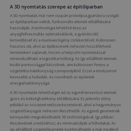
A 3D nyomtatás szerepe az építőiparban
A 3D nyomtatás már nem csupán prototípusgyártásra szolgál:
az építőiparban valódi, funkcionális elemek előállítására
használják. A technológia lehetővé teszi az
anyagfelhasználás optimalizálását, a gyártási idő
lerövidítését és a munkaerőigény csökkentését. Különösen
hasznos ott, ahol az építkezések nehezen hozzáférhető
területeken zajlanak, hiszen a helyszíni nyomtatással
minimalizálható a logisztikai költség. Az így előállított elemek
kiváló pontossággal készülnek, ami különösen fontos a
szigetelési hatékonyság szempontjából. Ezzel a módszerrel
kevesebb a hulladék, és növelhető az épületek
energiahatékonysága.
A 3D nyomtatás lehetőséget ad az egyedi tervezésű elemek
gyors és költséghatékony előállítására. Ez jelentős előny
például az összetett tetőszerkezeteknél, ahol a hagyományos
szigetelőanyagok nehezen illeszthetők. Az egyedi geometriák
könnyedén megvalósíthatók 3D technológiával, így jobban
illeszkednek a tetősíkhoz, és minimalizálják a hőhidakat. Az
így előállított szigetelőpanelek kombinálhatók a már meglévő