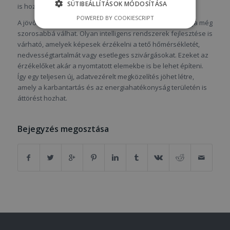
SÜTIBEÁLLÍTÁSOK MÓDOSÍTÁSA
is hozhat.
POWERED BY COOKIESCRIPT
A jövőben a 3D nyomtatás és a tetőszigetelés integrációja még
szorosabbá válhat. Olyan intelligens rendszerek fejlesztése is
várható, amelyek képesek érzékelni a tető hőmérsékletét,
nedvességtartalmát vagy esetleges szivárgásokat. Ezeket az
érzékelőket akár a nyomtatott elemekbe is be lehet építeni.
Így egy teljesen új, adatvezérelt megközelítés jöhet létre,
amely a karbantartás és az energiahatékonyság területén is
áttörést hozhat.
Bejegyzés megosztása