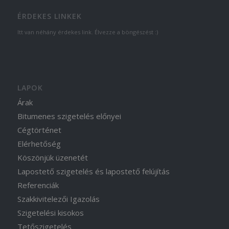
ÉRDEKES LINKEK
Itt van néhány érdekes link. Élvezze a böngészést :)
LAPOK
Árak
Bitumenes szigetelés előnyei
Cégtörténet
Elérhetőség
Köszönjük üzenetét
Lapostető szigetelés és lapostető felújítás
Referenciák
Szakkivitelezői Igazolás
Szigetelési kisokos
Tetőszigetelés