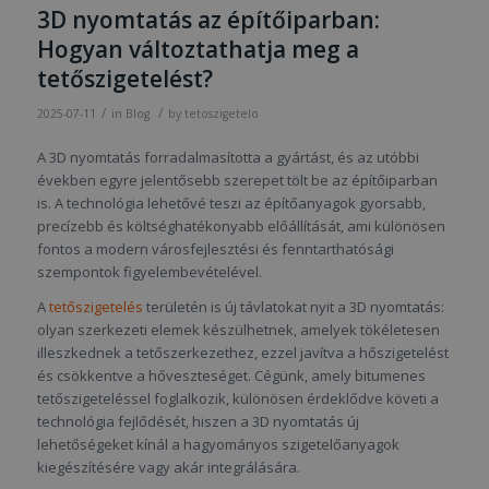
3D nyomtatás az építőiparban:
Hogyan változtathatja meg a
tetőszigetelést?
/
/
2025-07-11
in
Blog
by
tetoszigetelo
A 3D nyomtatás forradalmasította a gyártást, és az utóbbi
években egyre jelentősebb szerepet tölt be az építőiparban
is. A technológia lehetővé teszi az építőanyagok gyorsabb,
precízebb és költséghatékonyabb előállítását, ami különösen
fontos a modern városfejlesztési és fenntarthatósági
szempontok figyelembevételével.
A
tetőszigetelés
területén is új távlatokat nyit a 3D nyomtatás:
olyan szerkezeti elemek készülhetnek, amelyek tökéletesen
illeszkednek a tetőszerkezethez, ezzel javítva a hőszigetelést
és csökkentve a hőveszteséget. Cégünk, amely bitumenes
tetőszigeteléssel foglalkozik, különösen érdeklődve követi a
technológia fejlődését, hiszen a 3D nyomtatás új
lehetőségeket kínál a hagyományos szigetelőanyagok
kiegészítésére vagy akár integrálására.