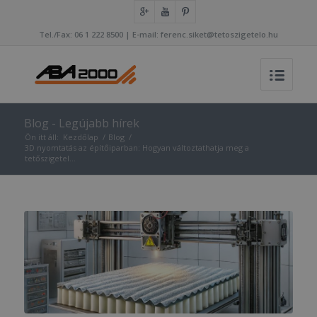
Tel./Fax: 06 1 222 8500 | E-mail: ferenc.siket@tetoszigetelo.hu
Blog - Legújabb hírek
Ön itt áll:
Kezdőlap
/
Blog
/
3D nyomtatás az építőiparban: Hogyan változtathatja meg a
tetőszigetel...