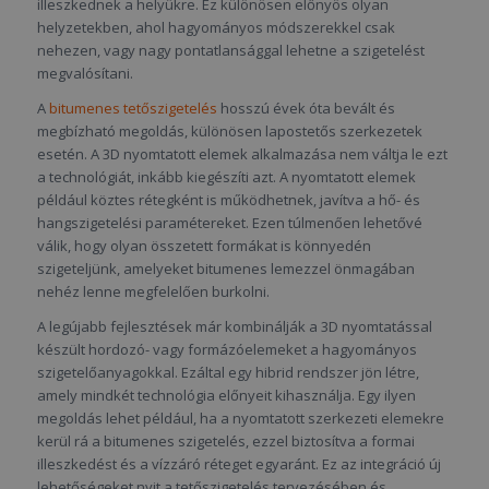
illeszkednek a helyükre. Ez különösen előnyös olyan
helyzetekben, ahol hagyományos módszerekkel csak
nehezen, vagy nagy pontatlansággal lehetne a szigetelést
megvalósítani.
A
bitumenes tetőszigetelés
hosszú évek óta bevált és
megbízható megoldás, különösen lapostetős szerkezetek
esetén. A 3D nyomtatott elemek alkalmazása nem váltja le ezt
a technológiát, inkább kiegészíti azt. A nyomtatott elemek
például köztes rétegként is működhetnek, javítva a hő- és
hangszigetelési paramétereket. Ezen túlmenően lehetővé
válik, hogy olyan összetett formákat is könnyedén
szigeteljünk, amelyeket bitumenes lemezzel önmagában
nehéz lenne megfelelően burkolni.
A legújabb fejlesztések már kombinálják a 3D nyomtatással
készült hordozó- vagy formázóelemeket a hagyományos
szigetelőanyagokkal. Ezáltal egy hibrid rendszer jön létre,
amely mindkét technológia előnyeit kihasználja. Egy ilyen
megoldás lehet például, ha a nyomtatott szerkezeti elemekre
kerül rá a bitumenes szigetelés, ezzel biztosítva a formai
illeszkedést és a vízzáró réteget egyaránt. Ez az integráció új
lehetőségeket nyit a tetőszigetelés tervezésében és