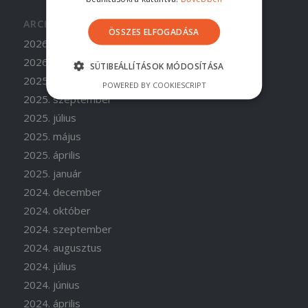
ARCHÍVUM
ÖSSZES ELFOGADÁSA
2026. június
2026. április
SÜTIBEÁLLÍTÁSOK MÓDOSÍTÁSA
2025. november
POWERED BY COOKIESCRIPT
2025. szeptember
2025. július
2025. május
2025. április
2025. január
2024. december
2024. október
2024. szeptember
2024. augusztus
2024. július
2024. június
2024. április