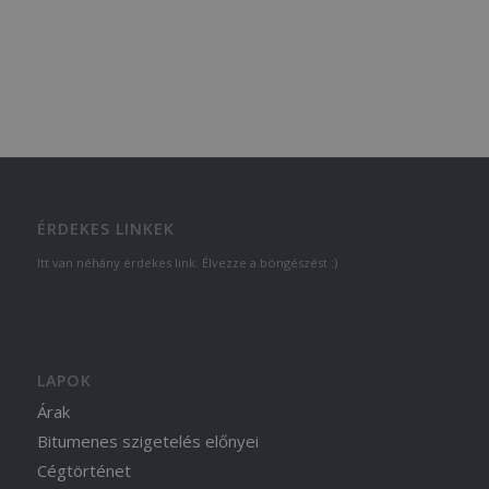
ÉRDEKES LINKEK
Itt van néhány érdekes link. Élvezze a böngészést :)
LAPOK
Árak
Bitumenes szigetelés előnyei
Cégtörténet