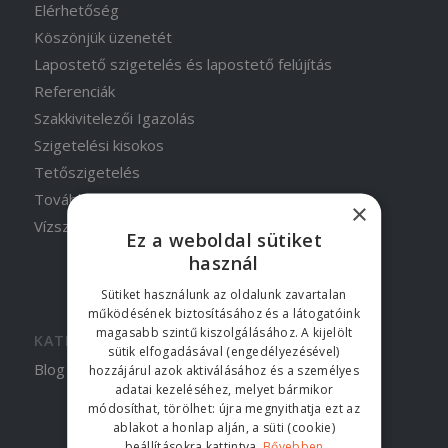
Elérhetőség
Köszönjük üzenetét
Lapostető szigetelés és lapostető felújítás
Referenciák
Szakkivitelezői Igazolás
Szigetelési kisokos
Tetőszigetelés
További munkáink
×
Vízszigetelés
Ez a weboldal sütiket
használ
Sütiket használunk az oldalunk zavartalan
működésének biztosításához és a látogatóink
magasabb szintű kiszolgálásához. A kijelölt
KATEGÓRIÁK
sütik elfogadásával (engedélyezésével)
Blog
hozzájárul azok aktiválásához és a személyes
adatai kezeléséhez, melyet bármikor
módosíthat, törölhet: újra megnyithatja ezt az
ablakot a honlap alján, a süti (cookie)
beállításokra kattintva.
Bővebben