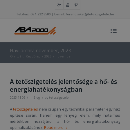
Tel./Fax: 06 1 222 8500 | E-mail: ferenc.siket@tetoszigetelo.hu
Havi archív: november, 2023
Ön itt áll:
Kezdőlap
/
2023
/
november
A tetőszigetelés jelentősége a hő- és
energiahatékonyságban
/
/
2023-11-09
in
Blog
by
tetoszigetelo
A
tetőszigetelés
nem csupán egy technikai paraméter egy ház
építése során, hanem egy lényegi elem, mely hatalmas
mértékben hozzájárul a hő- és energiahatékonyság
optimalizálásához.
Read more