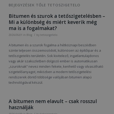
BEJEGYZÉSEK TŐLE TETOSZIGETELO
Bitumen és szurok a tetőszigetelésben –
Mi a különbség és miért keverik még
ma is a fogalmakat?
/
2026-06-01
in
Blog
by
tetoszigetelo
A bitumen és a szurok fogalma a hétköznapi beszédben
szinte teljesen összemosódott, különösen az építőipar és a
tetőszigetelés területén. Sok kivitelező, ingatlantulajdonos
vagy akár szaküzletben dolgozó ember is automatikusan
„szuroknak” nevez minden fekete, kenhető vagy olvasztható
szigetelőanyagot, miközben a modern tetőszigetelési
rendszerek döntő többsége valójában bitumen alapú
technológiával készül.
A bitumen nem elavult – csak rosszul
használják
/