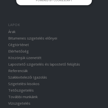
LAPOK
Árak
Bitumenes szigetelés előnyei
Cégtörténet
Elérhetőség
Köszönjük üzenetét
Lapostető szigetelés és lapostető felújítás
Referenciák
Szakkivitelezői Igazolás
Szigetelési kisokos
Tetőszigetelés
További munkáink
Vízszigetelés