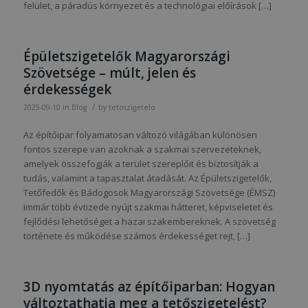
felület, a páradús környezet és a technológiai előírások […]
Épületszigetelők Magyarországi
Szövetsége – múlt, jelen és
érdekességek
/
2025-09-10
in
Blog
by
tetoszigetelo
Az építőipar folyamatosan változó világában különösen
fontos szerepe van azoknak a szakmai szervezeteknek,
amelyek összefogják a terület szereplőit és biztosítják a
tudás, valamint a tapasztalat átadását. Az Épületszigetelők,
Tetőfedők és Bádogosok Magyarországi Szövetsége (ÉMSZ)
immár több évtizede nyújt szakmai hátteret, képviseletet és
fejlődési lehetőséget a hazai szakembereknek. A szövetség
története és működése számos érdekességet rejt, […]
3D nyomtatás az építőiparban: Hogyan
változtathatja meg a tetőszigetelést?