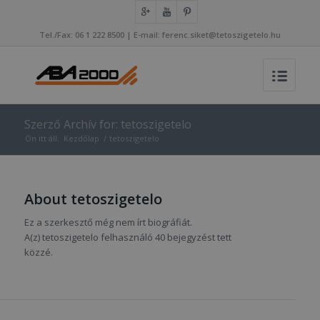
Tel./Fax: 06 1 222 8500 | E-mail: ferenc.siket@tetoszigetelo.hu
Szerző Archív for: tetoszigetelo
Ön itt áll:
Kezdőlap
/
tetoszigetelo
About
tetoszigetelo
Ez a szerkesztő még nem írt biográfiát.
A(z)
tetoszigetelo
felhasználó 40 bejegyzést tett
közzé.