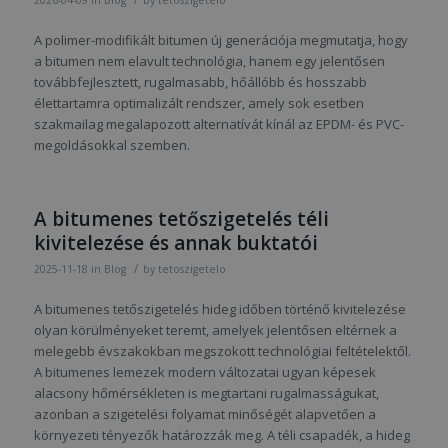
2026-04-09
in
Blog
by
tetoszigetelo
A polimer-modifikált bitumen új generációja megmutatja, hogy
a bitumen nem elavult technológia, hanem egy jelentősen
továbbfejlesztett, rugalmasabb, hőállóbb és hosszabb
élettartamra optimalizált rendszer, amely sok esetben
szakmailag megalapozott alternatívát kínál az EPDM- és PVC-
megoldásokkal szemben.
A bitumenes tetőszigetelés téli
kivitelezése és annak buktatói
/
2025-11-18
in
Blog
by
tetoszigetelo
A bitumenes tetőszigetelés hideg időben történő kivitelezése
olyan körülményeket teremt, amelyek jelentősen eltérnek a
melegebb évszakokban megszokott technológiai feltételektől.
A bitumenes lemezek modern változatai ugyan képesek
alacsony hőmérsékleten is megtartani rugalmasságukat,
azonban a szigetelési folyamat minőségét alapvetően a
környezeti tényezők határozzák meg. A téli csapadék, a hideg