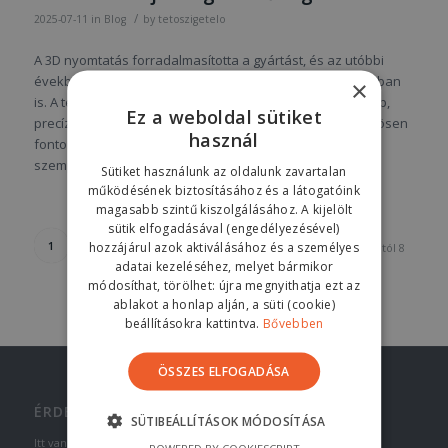
/
2025-07-11
in
Blog
by
tetoszigetelo
A 3D nyomtatás forradalmasította a gyártást, és az utóbbi
években egyre jelentősebb szerepet tölt be az építőiparban
×
is. A technológia lehetővé teszi az építőanyagok gyorsabb,
Ez a weboldal sütiket
precízebb és költséghatékonyabb előállítását, ami különösen
használ
fontos a modern városfejlesztési és fenntarthatósági
szempontok figyelembevételével.
Sütiket használunk az oldalunk zavartalan
működésének biztosításához és a látogatóink
magasabb szintű kiszolgálásához. A kijelölt
sütik elfogadásával (engedélyezésével)
1
2
3
›
»
hozzájárul azok aktiválásához és a személyes
Oldal 1 tól 8
adatai kezeléséhez, melyet bármikor
módosíthat, törölhet: újra megnyithatja ezt az
ablakot a honlap alján, a süti (cookie)
beállításokra kattintva.
Bővebben
ÖSSZES ELFOGADÁSA
ÉRDEKES LINKEK
SÜTIBEÁLLÍTÁSOK MÓDOSÍTÁSA
Itt van néhány érdekes link. Élvezze a böngészést :)
POWERED BY COOKIESCRIPT