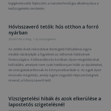
legígéretesebb fejlesztés a nanotechnológia alkalmazása a
tetőszigetelés területén.
Hővisszaverő tetők: hűs otthon a forró
nyárban
/
2024-07-08
in
Blog
by
tetoszigetelo
Az utóbbi évek rekordokat döntögető hőhullámai egyre
inkább ráirányítják a figyelmet az otthonok hűtésének
fontosságára. A klímaváltozás korában olyan megoldásokat
kell találni, amelyek nem csak hatékonyan hűtik az épületeket,
de energiatakarékosak és környezetbarátak is. Az egyik ilyen
innovatív megoldás, amely egyre nagyobb népszerűségnek
örvend, a hővisszaverő tető.
Vízszigetelési hibák és azok elkerülése a
lapostetős szigetelésnél
/