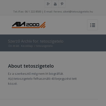
Tel./Fax: 06 1 222 8500 | E-mail: ferenc.siket@tetoszigetelo.hu
Szerző Archív for: tetoszigetelo
Ön itt áll:
Kezdőlap
/
tetoszigetelo
About
tetoszigetelo
Ez a szerkesztő még nem írt biográfiát.
A(z)
tetoszigetelo
felhasználó 40 bejegyzést tett
közzé.