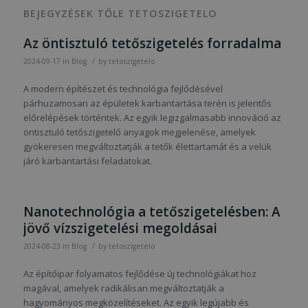
BEJEGYZÉSEK TŐLE TETOSZIGETELO
Az öntisztuló tetőszigetelés forradalma
/
2024-09-17
in
Blog
by
tetoszigetelo
A modern építészet és technológia fejlődésével
párhuzamosan az épületek karbantartása terén is jelentős
előrelépések történtek. Az egyik legizgalmasabb innováció az
öntisztuló tetőszigetelő anyagok megjelenése, amelyek
gyökeresen megváltoztatják a tetők élettartamát és a velük
járó karbantartási feladatokat.
Nanotechnológia a tetőszigetelésben: A
jövő vízszigetelési megoldásai
/
2024-08-23
in
Blog
by
tetoszigetelo
Az építőipar folyamatos fejlődése új technológiákat hoz
magával, amelyek radikálisan megváltoztatják a
hagyományos megközelítéseket. Az egyik legújabb és