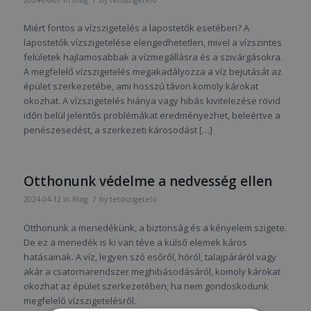
2024-06-07
in
Blog
by
tetoszigetelo
Miért fontos a vízszigetelés a lapostetők esetében? A
lapostetők vízszigetelése elengedhetetlen, mivel a vízszintes
felületek hajlamosabbak a vízmegállásra és a szivárgásokra.
A megfelelő vízszigetelés megakadályozza a víz bejutását az
épület szerkezetébe, ami hosszú távon komoly károkat
okozhat. A vízszigetelés hiánya vagy hibás kivitelezése rövid
időn belül jelentős problémákat eredményezhet, beleértve a
penészesedést, a szerkezeti károsodást […]
Otthonunk védelme a nedvesség ellen
/
2024-04-12
in
Blog
by
tetoszigetelo
Otthonunk a menedékünk, a biztonság és a kényelem szigete.
De ez a menedék is ki van téve a külső elemek káros
hatásainak. A víz, legyen szó esőről, hóról, talajpáráról vagy
akár a csatornarendszer meghibásodásáról, komoly károkat
okozhat az épület szerkezetében, ha nem gondoskodunk
megfelelő vízszigetelésről.