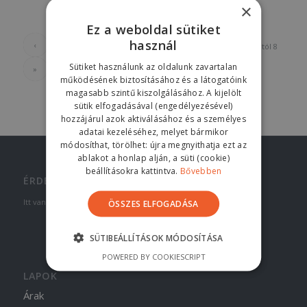
×
Ez a weboldal sütiket
használ
‹
1
2
3
4
5
›
Oldal 3 tól 8
Sütiket használunk az oldalunk zavartalan
»
működésének biztosításához és a látogatóink
magasabb szintű kiszolgálásához. A kijelölt
sütik elfogadásával (engedélyezésével)
hozzájárul azok aktiválásához és a személyes
adatai kezeléséhez, melyet bármikor
módosíthat, törölhet: újra megnyithatja ezt az
ablakot a honlap alján, a süti (cookie)
beállításokra kattintva.
Bővebben
ÉRDEKES LINKEK
Itt van néhány érdekes link. Élvezze a böngészést :)
ÖSSZES ELFOGADÁSA
SÜTIBEÁLLÍTÁSOK MÓDOSÍTÁSA
POWERED BY COOKIESCRIPT
LAPOK
Árak