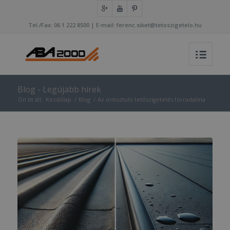
Tel./Fax: 06 1 222 8500 | E-mail: ferenc.siket@tetoszigetelo.hu
Blog - Legújabb hírek
Ön itt áll:
Kezdőlap
/
Blog
/
Az öntisztuló tetőszigetelés forradalma