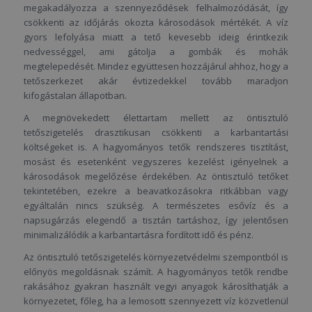
megakadályozza a szennyeződések felhalmozódását, így
csökkenti az időjárás okozta károsodások mértékét. A víz
gyors lefolyása miatt a tető kevesebb ideig érintkezik
nedvességgel, ami gátolja a gombák és mohák
megtelepedését. Mindez együttesen hozzájárul ahhoz, hogy a
tetőszerkezet akár évtizedekkel tovább maradjon
kifogástalan állapotban.
A megnövekedett élettartam mellett az öntisztuló
tetőszigetelés drasztikusan csökkenti a karbantartási
költségeket is. A hagyományos tetők rendszeres tisztítást,
mosást és esetenként vegyszeres kezelést igényelnek a
károsodások megelőzése érdekében. Az öntisztuló tetőket
tekintetében, ezekre a beavatkozásokra ritkábban vagy
egyáltalán nincs szükség. A természetes esővíz és a
napsugárzás elegendő a tisztán tartáshoz, így jelentősen
minimalizálódik a karbantartásra fordított idő és pénz.
Az öntisztuló tetőszigetelés környezetvédelmi szempontból is
előnyös megoldásnak számít. A hagyományos tetők rendbe
rakásához gyakran használt vegyi anyagok károsíthatják a
környezetet, főleg, ha a lemosott szennyezett víz közvetlenül