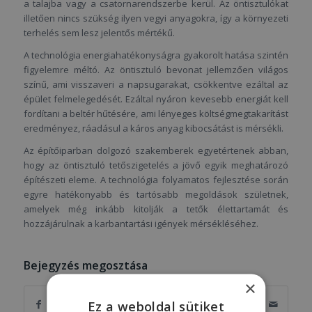
a talajba vagy a csatornarendszerbe kerül. Az öntisztulókat
illetően nincs szükség ilyen vegyi anyagokra, így a környezeti
terhelés sem lesz jelentős mértékű.
A technológia energiahatékonyságra gyakorolt hatása szintén
figyelemre méltó. Az öntisztuló bevonat jellemzően világos
színű, ami visszaveri a napsugarakat, csökkentve ezáltal az
épület felmelegedését. Ezáltal nyáron kevesebb energiát kell
fordítani a beltér hűtésére, ami lényeges költségmegtakarítást
eredményez, ráadásul a káros anyag kibocsátást is mérsékli.
Az építőiparban dolgozó szakemberek egyetértenek abban,
hogy az öntisztuló tetőszigetelés a jövő egyik meghatározó
építészeti eleme. A technológia folyamatos fejlesztése során
egyre hatékonyabb és tartósabb megoldások születnek,
amelyek még inkább kitolják a tetők élettartamát és
hozzájárulnak a karbantartási igények mérsékléséhez.
Bejegyzés megosztása
×
Ez a weboldal sütiket