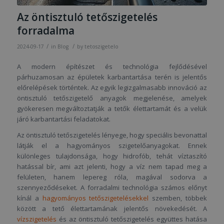
Az öntisztuló tetőszigetelés
forradalma
/
/
2024-09-17
in
Blog
by
tetoszigetelo
A modern építészet és technológia fejlődésével
párhuzamosan az épületek karbantartása terén is jelentős
előrelépések történtek. Az egyik legizgalmasabb innováció az
öntisztuló tetőszigetelő anyagok megjelenése, amelyek
gyökeresen megváltoztatják a tetők élettartamát és a velük
járó karbantartási feladatokat.
Az öntisztuló tetőszigetelés lényege, hogy speciális bevonattal
látják el a hagyományos szigetelőanyagokat. Ennek
különleges tulajdonsága, hogy hidrofób, tehát víztaszító
hatással bír, ami azt jelenti, hogy a víz nem tapad meg a
felületen, hanem lepereg róla, magával sodorva a
szennyeződéseket. A forradalmi technológia számos előnyt
kínál a
hagyományos tetőszigetelésekkel
szemben, többek
között a tető élettartamának jelentős növekedését. A
vízszigetelés
és az öntisztuló tetőszigetelés együttes hatása