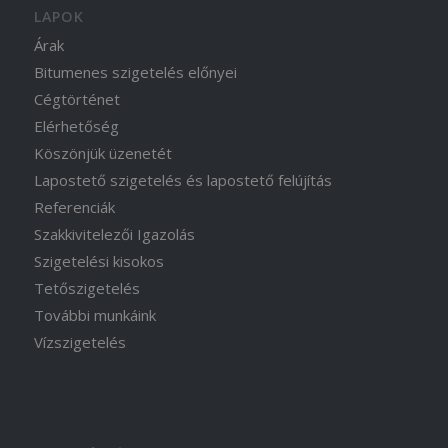
LAPOK
Árak
Bitumenes szigetelés előnyei
Cégtörténet
Elérhetőség
Köszönjük üzenetét
Lapostető szigetelés és lapostető felújítás
Referenciák
Szakkivitelezői Igazolás
Szigetelési kisokos
Tetőszigetelés
További munkáink
Vízszigetelés