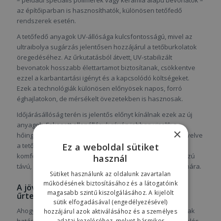
– például speciális polimerek vagy kerámia alapú bevonatok –
az építőiparban is hasznosíthatók, különösen tetőfedő
rendszerek esetén.
A tetőfedő anyagok UV-állósága kulcsfontosságú, mivel az
ultraibolya sugárzás jelentősen hozzájárul a tetőburkolatok
öregedéséhez. Az űrkutatásból átvett, UV-stabilizált
bevonatok hosszabb élettartamot biztosítanak, csökkentve
ezzel a karbantartási igényt és a kapcsolódó költségeket.
Ezek a technológiák különösen előnyösek napos, forró
éghajlatokon, de mérsékelt övezetekben is hasznosak.
Időjárásállóság terén is jelentős előnyt kínálnak ezek az új
anyagok. Fokozott ellenállásuk révén jobban viselik a
×
hőingadozást, csapadékot, jégesőt és erős szelet, így növelve
Ez a weboldal sütiket
a tetőszerkezet élettartamát, miközben a biztonság és a
komfort is javul. A fejlett űrtechnológiai megoldások hosszú
használ
távú, megbízható védelmet kínálnak lakóépületeink számára.
Sütiket használunk az oldalunk zavartalan
működésének biztosításához és a látogatóink
A jövő iránya: intelligens tetőszigetelés
magasabb szintű kiszolgálásához. A kijelölt
űrtechnológiával
sütik elfogadásával (engedélyezésével)
Ahogy az űrtechnológia fejlődése folytatódik, úgy nő annak
hozzájárul azok aktiválásához és a személyes
adatai kezeléséhez, melyet bármikor