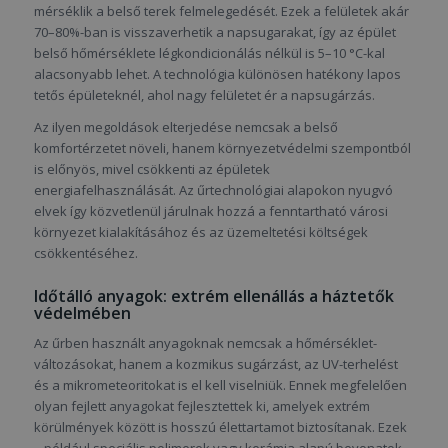
mérséklik a belső terek felmelegedését. Ezek a felületek akár
70–80%-ban is visszaverhetik a napsugarakat, így az épület
belső hőmérséklete légkondicionálás nélkül is 5–10 °C-kal
alacsonyabb lehet. A technológia különösen hatékony lapos
tetős épületeknél, ahol nagy felületet ér a napsugárzás.
Az ilyen megoldások elterjedése nemcsak a belső
komfortérzetet növeli, hanem környezetvédelmi szempontból
is előnyös, mivel csökkenti az épületek
energiafelhasználását. Az űrtechnológiai alapokon nyugvó
elvek így közvetlenül járulnak hozzá a fenntartható városi
környezet kialakításához és az üzemeltetési költségek
csökkentéséhez.
Időtálló anyagok: extrém ellenállás a háztetők
védelmében
Az űrben használt anyagoknak nemcsak a hőmérséklet-
változásokat, hanem a kozmikus sugárzást, az UV-terhelést
és a mikrometeoritokat is el kell viselniük. Ennek megfelelően
olyan fejlett anyagokat fejlesztettek ki, amelyek extrém
körülmények között is hosszú élettartamot biztosítanak. Ezek