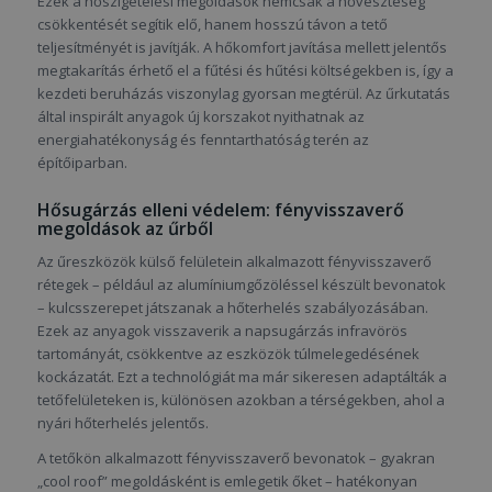
Ezek a hőszigetelési megoldások nemcsak a hőveszteség
csökkentését segítik elő, hanem hosszú távon a tető
teljesítményét is javítják. A hőkomfort javítása mellett jelentős
megtakarítás érhető el a fűtési és hűtési költségekben is, így a
kezdeti beruházás viszonylag gyorsan megtérül. Az űrkutatás
által inspirált anyagok új korszakot nyithatnak az
energiahatékonyság és fenntarthatóság terén az
építőiparban.
Hősugárzás elleni védelem: fényvisszaverő
megoldások az űrből
Az űreszközök külső felületein alkalmazott fényvisszaverő
rétegek – például az alumíniumgőzöléssel készült bevonatok
– kulcsszerepet játszanak a hőterhelés szabályozásában.
Ezek az anyagok visszaverik a napsugárzás infravörös
tartományát, csökkentve az eszközök túlmelegedésének
kockázatát. Ezt a technológiát ma már sikeresen adaptálták a
tetőfelületeken is, különösen azokban a térségekben, ahol a
nyári hőterhelés jelentős.
A tetőkön alkalmazott fényvisszaverő bevonatok – gyakran
„cool roof” megoldásként is emlegetik őket – hatékonyan