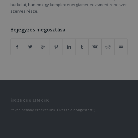
burkolat, hanem egy komplex energiamenedzsment-rendszer
szerves része.
Bejegyzés megosztása
ÉRDEKES LINKEK
Itt van néhány érdekes link. Élvezze a böngészést :)