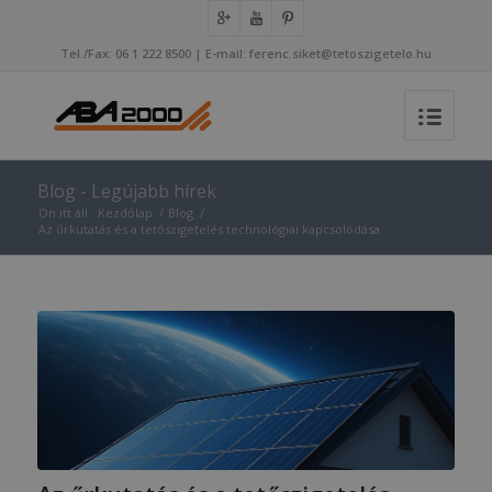
Tel./Fax: 06 1 222 8500 | E-mail: ferenc.siket@tetoszigetelo.hu
Blog - Legújabb hírek
Ön itt áll:
Kezdőlap
/
Blog
/
Az űrkutatás és a tetőszigetelés technológiai kapcsolódása