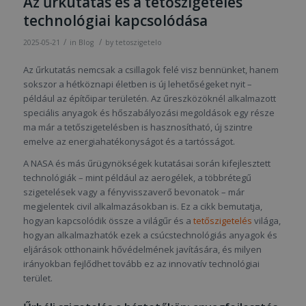
Az űrkutatás és a tetőszigetelés
technológiai kapcsolódása
/
/
2025-05-21
in
Blog
by
tetoszigetelo
Az űrkutatás nemcsak a csillagok felé visz bennünket, hanem
sokszor a hétköznapi életben is új lehetőségeket nyit –
például az építőipar területén. Az űreszközöknél alkalmazott
speciális anyagok és hőszabályozási megoldások egy része
ma már a tetőszigetelésben is hasznosítható, új szintre
emelve az energiahatékonyságot és a tartósságot.
A NASA és más űrügynökségek kutatásai során kifejlesztett
technológiák – mint például az aerogélek, a többrétegű
szigetelések vagy a fényvisszaverő bevonatok – már
megjelentek civil alkalmazásokban is. Ez a cikk bemutatja,
hogyan kapcsolódik össze a világűr és a
tetőszigetelés
világa,
hogyan alkalmazhatók ezek a csúcstechnológiás anyagok és
eljárások otthonaink hővédelmének javítására, és milyen
irányokban fejlődhet tovább ez az innovatív technológiai
terület.