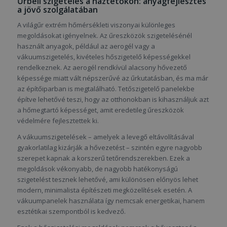
Űrbéli szigetelés a háztetőkön: anyagfejlesztés
a jövő szolgálatában
A világűr extrém hőmérsékleti viszonyai különleges
megoldásokat igényelnek. Az űreszközök szigetelésénél
használt anyagok, például az aerogél vagy a
vákuumszigetelés, kivételes hőszigetelő képességekkel
rendelkeznek. Az aerogél rendkívül alacsony hővezető
képessége miatt vált népszerűvé az űrkutatásban, és ma már
az építőiparban is megtalálható. Tetőszigetelő panelekbe
építve lehetővé teszi, hogy az otthonokban is kihasználjuk azt
a hőmegtartó képességet, amit eredetileg űreszközök
védelmére fejlesztettek ki.
A vákuumszigetelések – amelyek a levegő eltávolításával
gyakorlatilag kizárják a hővezetést – szintén egyre nagyobb
szerepet kapnak a korszerű tetőrendszerekben. Ezek a
megoldások vékonyabb, de nagyobb hatékonyságú
szigetelést tesznek lehetővé, ami különösen előnyös lehet
modern, minimalista építészeti megközelítések esetén. A
vákuumpanelek használata így nemcsak energetikai, hanem
esztétikai szempontból is kedvező.