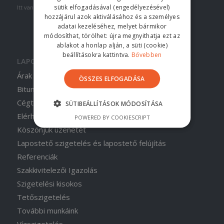
sütik elfogadásával (engedélyezésével)
Itt van néhány érdekes link. Élvezze a böngészést :)
hozzájárul azok aktiválásához és a személyes
adatai kezeléséhez, melyet bármikor
módosíthat, törölhet: újra megnyithatja ezt az
ablakot a honlap alján, a süti (cookie)
beállításokra kattintva.
Bővebben
LAPOK
Árak
ÖSSZES ELFOGADÁSA
Bitumenes szigetelés előnyei
Cégtörténet
SÜTIBEÁLLÍTÁSOK MÓDOSÍTÁSA
Elérhetőség
POWERED BY COOKIESCRIPT
Köszönjük üzenetét
Lapostető szigetelés és lapostető felújítás
Referenciák
Szakkivitelezői Igazolás
Szigetelési kisokos
Tetőszigetelés
További munkáink