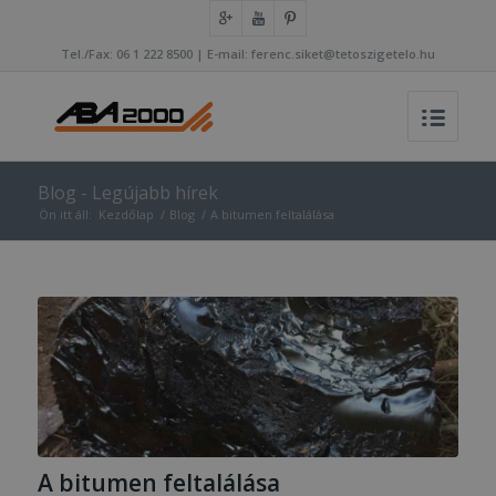
Tel./Fax: 06 1 222 8500 | E-mail: ferenc.siket@tetoszigetelo.hu
Blog - Legújabb hírek
Ön itt áll:
Kezdőlap
/
Blog
/
A bitumen feltalálása
A bitumen feltalálása