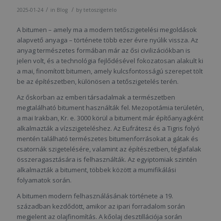
/
/
2025-01-24
in
Blog
by
tetoszigetelo
A bitumen – amely ma a modern tetőszigetelési megoldások
alapvető anyaga – története több ezer évre nyúlik vissza. Az
anyag természetes formában már az ősi civilizációkban is
jelen volt, és a technológia fejlődésével fokozatosan alakult ki
a mai, finomított bitumen, amely kulcsfontosságú szerepet tölt
be az építészetben, különösen a tetőszigetelés terén.
Az őskorban az emberi társadalmak a természetben
megtalálható bitument használták fel. Mezopotámia területén,
a mai Irakban, Kr. e. 3000 körül a bitument már építőanyagként
alkalmazták a vízszigeteléshez. Az Eufrátesz és a Tigris folyó
mentén található természetes bitumenforrásokat a gátak és
csatornák szigetelésére, valamint az építészetben, téglafalak
összeragasztására is felhasználták. Az egyiptomiak szintén
alkalmazták a bitument, többek között a mumifikálási
folyamatok során.
A bitumen modern felhasználásának története a 19.
században kezdődött, amikor az ipari forradalom során
megjelent az olajfinomítás. A kőolaj desztillációja során