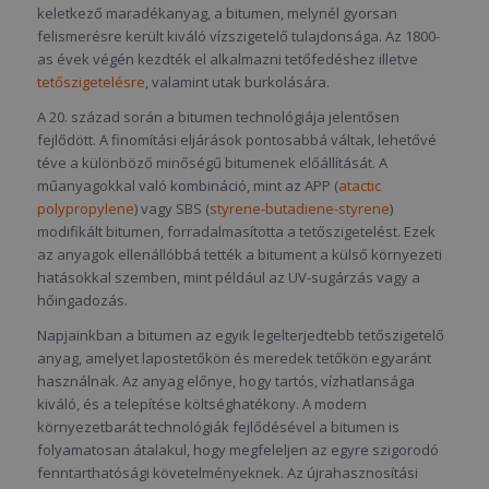
keletkező maradékanyag, a bitumen, melynél gyorsan
felismerésre került kiváló vízszigetelő tulajdonsága. Az 1800-
as évek végén kezdték el alkalmazni tetőfedéshez illetve
tetőszigetelésre
, valamint utak burkolására.
A 20. század során a bitumen technológiája jelentősen
fejlődött. A finomítási eljárások pontosabbá váltak, lehetővé
téve a különböző minőségű bitumenek előállítását. A
műanyagokkal való kombináció, mint az APP (
atactic
polypropylene
) vagy SBS (
styrene-butadiene-styrene
)
modifikált bitumen, forradalmasította a tetőszigetelést. Ezek
az anyagok ellenállóbbá tették a bitument a külső környezeti
hatásokkal szemben, mint például az UV-sugárzás vagy a
hőingadozás.
Napjainkban a bitumen az egyik legelterjedtebb tetőszigetelő
anyag, amelyet lapostetőkön és meredek tetőkön egyaránt
használnak. Az anyag előnye, hogy tartós, vízhatlansága
kiváló, és a telepítése költséghatékony. A modern
környezetbarát technológiák fejlődésével a bitumen is
folyamatosan átalakul, hogy megfeleljen az egyre szigorodó
fenntarthatósági követelményeknek. Az újrahasznosítási