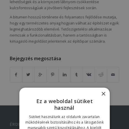
lehetőségek és a környezeti lábnyom csökkentése
kulcsfontosságúak a jövőbeni fejlesztések során.
A bitumen hosszú története és folyamatos fejlődése mutatja,
hogy egy természetes anyag hogyan válhat az építészet egyik
legmeghatározóbb elemévé. Tetőszigetelési alkalmazásai
nemcsak a funkcionalitásban, hanem a tartósságban is
kimagasló megoldást jelentenek az építőipar számára.
Bejegyzés megosztása
×
Ez a weboldal sütiket
használ
Sütiket használunk az oldalunk zavartalan
működésének biztosításához és a látogatóink
ÉRDEKES LINKEK
magasabb szintű kiszolgálásához. A kijelölt