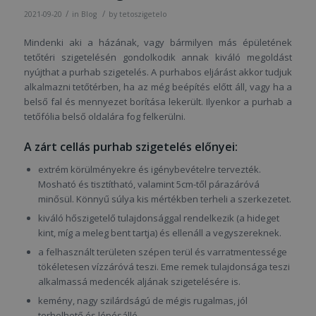
/
/
2021-09-20
in
Blog
by
tetoszigetelo
Mindenki aki a házának, vagy bármilyen más épületének
tetőtéri szigetelésén gondolkodik annak kiváló megoldást
nyújthat a purhab szigetelés. A purhabos eljárást akkor tudjuk
alkalmazni tetőtérben, ha az még beépítés előtt áll, vagy ha a
belső fal és mennyezet borítása lekerült. Ilyenkor a purhab a
tetőfólia belső oldalára fog felkerülni.
A zárt cellás purhab szigetelés előnyei:
extrém körülményekre és igénybevételre tervezték.
Mosható és tisztítható, valamint 5cm-től párazáróvá
minősül. Könnyű súlya kis mértékben terheli a szerkezetet.
kiváló hőszigetelő tulajdonsággal rendelkezik (a hideget
kint, míg a meleg bent tartja) és ellenáll a vegyszereknek.
a felhasznált területen szépen terül és varratmentessége
tökéletesen vízzáróvá teszi. Eme remek tulajdonsága teszi
alkalmassá medencék aljának szigetelésére is.
kemény, nagy szilárdságú de mégis rugalmas, jól
terhelhető és lépésálló.