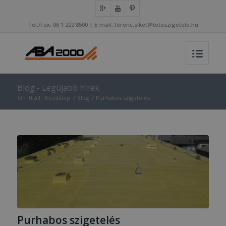
Tel./Fax: 06 1 222 8500 | E-mail: ferenc.siket@tetoszigetelo.hu
Blog - Legújabb hírek
Ön itt áll:
Kezdőlap
/
Blog
/
Purhabos szigetelés
Purhabos szigetelés