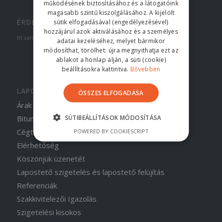
működésének biztosításához és a látogatóink
magasabb szintű kiszolgálásához. A kijelölt
ÉRDEKES LINKEK
sütik elfogadásával (engedélyezésével)
hozzájárul azok aktiválásához és a személyes
Itt van néhány érdekes link. Élvezze a böngészést :)
adatai kezeléséhez, melyet bármikor
módosíthat, törölhet: újra megnyithatja ezt az
ablakot a honlap alján, a süti (cookie)
beállításokra kattintva.
Bővebben
LAPOK
ÖSSZES ELFOGADÁSA
Árak
SÜTIBEÁLLÍTÁSOK MÓDOSÍTÁSA
Bitumenes szigetelés előnyei
Cégtörténet
POWERED BY COOKIESCRIPT
Elérhetőség
Köszönjük üzenetét
Lapostető szigetelés és lapostető felújítás
Referenciák
Szakkivitelezői Igazolás
Szigetelési kisokos