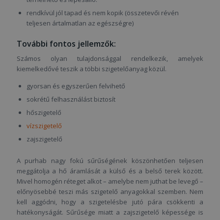
rendkívül jól tapad és nem kopik (összetevői révén
teljesen ártalmatlan az egészségre)
További fontos jellemzők:
Számos olyan tulajdonsággal rendelkezik, amelyek
kiemelkedővé teszik a többi szigetelőanyag közül.
gyorsan és egyszerűen felvihető
sokrétű felhasználást biztosít
hőszigetelő
vízszigetelő
zajszigetelő
A purhab nagy fokú sűrűségének köszönhetően teljesen
meggátolja a hő áramlását a külső és a belső terek között.
Mivel homogén réteget alkot – amelybe nem juthat be levegő –
előnyösebbé teszi más szigetelő anyagokkal szemben. Nem
kell aggódni, hogy a szigetelésbe jutó pára csökkenti a
hatékonyságát. Sűrűsége miatt a zajszigetelő képessége is