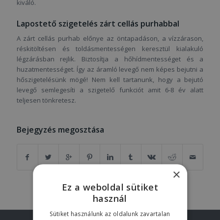
kiváló.
Lapostető szigetelés zárt cellás purhabbal
A zárt cellás purhab előnye az öntapadáson, a vízzárason,
réskitöltésen és toldásmentességen keresztül kialakuló
légzárásban rejlik. Biztosítja a hőhídmentességet és a
huzatmentességet. Így az áramló levegő nem képes bejutni a
hőszigetelésünk mögé! Nem kell tartanunk, hogy a bejutó
levegő semlegesíti a szigetelő funkciót amit 6-8 év alatt
teljesen tönkretesz.
Bejegyzés megosztása
×
Ez a weboldal sütiket
használ
Sütiket használunk az oldalunk zavartalan